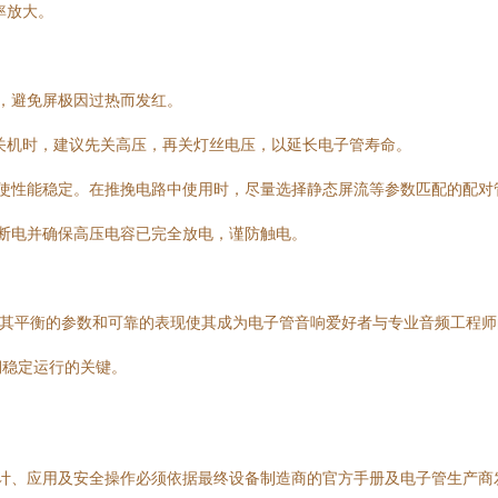
率放大。
件，避免屏极因过热而发红。
。关机时，建议先关高压，再关灯丝电压，以延长电子管寿命。
以使性能稳定。在推挽电路中使用时，尽量选择静态屏流等参数匹配的配
须断电并确保高压电容已完全放电，谨防触电。
管，其平衡的参数和可靠的表现使其成为电子管音响爱好者与专业音频工程
期稳定运行的关键。
设计、应用及安全操作必须依据最终设备制造商的官方手册及电子管生产商