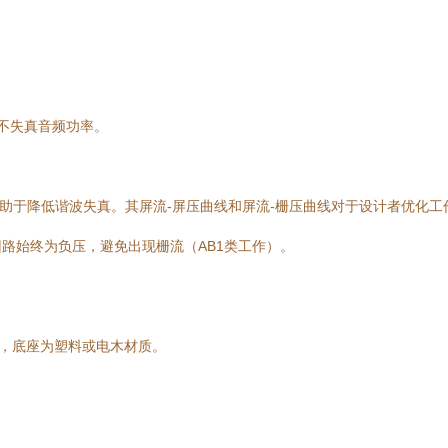
W 不失真音频功率。
这有助于降低谐波失真。其屏流-屏压曲线和屏流-栅压曲线对于设计者优化
路始终为负压，避免出现栅流（AB1类工作）。
）封装，底座为塑料或电木材质。