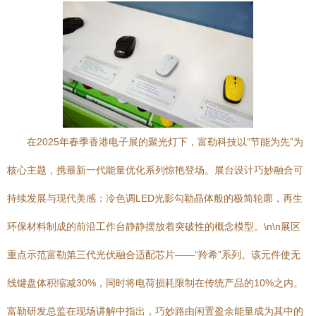
在2025年春季香港电子展的聚光灯下，富勒科技以“节能为先”为
核心主题，携最新一代能量优化系列惊艳登场。展台设计巧妙融合可
持续发展与现代美感：冷色调LED光影勾勒晶体般的极简轮廓，再生
环保材料制成的前沿工作台静静摆放着突破性的概念模型。\n\n展区
重点示范富勒第三代光伏融合适配芯片——“羚希”系列。该元件使无
线键盘体积缩减30%，同时将电荷损耗限制在传统产品的10%之内。
富勒研发总监在现场讲解中指出，巧妙路由闲置盈余能量成为其中的